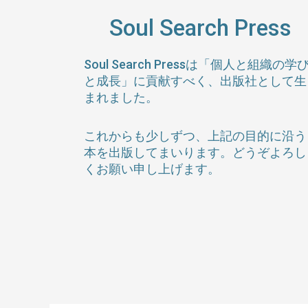
内
検
Soul Search Press
容
索
を
対
ス
象:
Soul Search Pressは「個人と組織の学
キ
と成長」に貢献すべく、出版社として生
ッ
まれました。
プ
これからも少しずつ、上記の目的に沿う
本を出版してまいります。どうぞよろし
くお願い申し上げます。